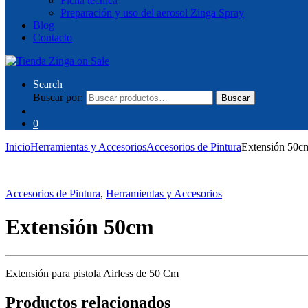
Ficha técnica
Preparación y uso del aerosol Zinga Spray
Blog
Contacto
Search
Buscar por:
Buscar
0
Inicio
Herramientas y Accesorios
Accesorios de Pintura
Extensión 50c
Accesorios de Pintura
,
Herramientas y Accesorios
Extensión 50cm
Extensión para pistola Airless de 50 Cm
Productos relacionados