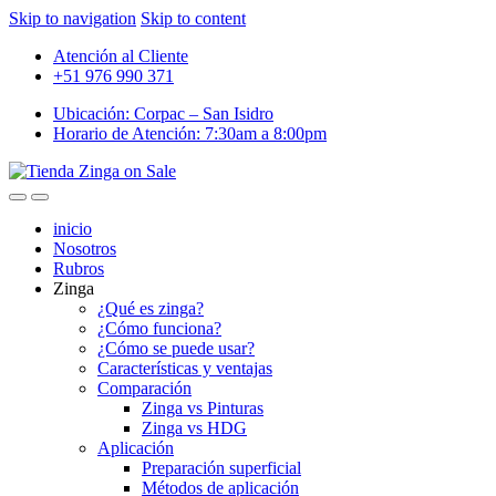
Skip to navigation
Skip to content
Atención al Cliente
+51 976 990 371
Ubicación: Corpac – San Isidro
Horario de Atención: 7:30am a 8:00pm
inicio
Nosotros
Rubros
Zinga
¿Qué es zinga?
¿Cómo funciona?
¿Cómo se puede usar?
Características y ventajas
Comparación
Zinga vs Pinturas
Zinga vs HDG
Aplicación
Preparación superficial
Métodos de aplicación