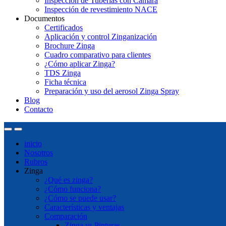
Inspección de Tuberías con Cámara
Inspección de revestimiento NACE
Documentos
Certificados
Aplicación y control Zinganización
Brochure Zinga
Cuadro comparativo para clientes
¿Cómo aplicar Zinga?
TDS Zinga
Ficha técnica
Preparación y uso del aerosol Zinga Spray
Blog
Contacto
inicio
Nosotros
Rubros
Zinga
¿Qué es zinga?
¿Cómo funciona?
¿Cómo se puede usar?
Características y ventajas
Comparación
Zinga vs Pinturas