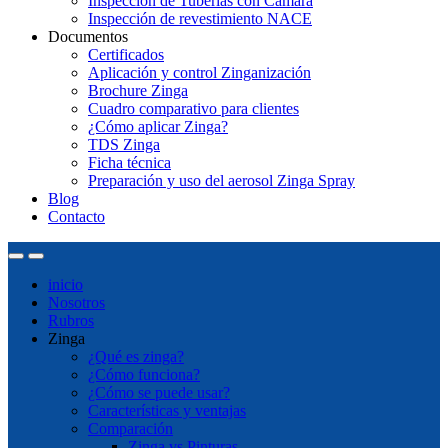
Inspección de Tuberías con Cámara
Inspección de revestimiento NACE
Documentos
Certificados
Aplicación y control Zinganización
Brochure Zinga
Cuadro comparativo para clientes
¿Cómo aplicar Zinga?
TDS Zinga
Ficha técnica
Preparación y uso del aerosol Zinga Spray
Blog
Contacto
inicio
Nosotros
Rubros
Zinga
¿Qué es zinga?
¿Cómo funciona?
¿Cómo se puede usar?
Características y ventajas
Comparación
Zinga vs Pinturas