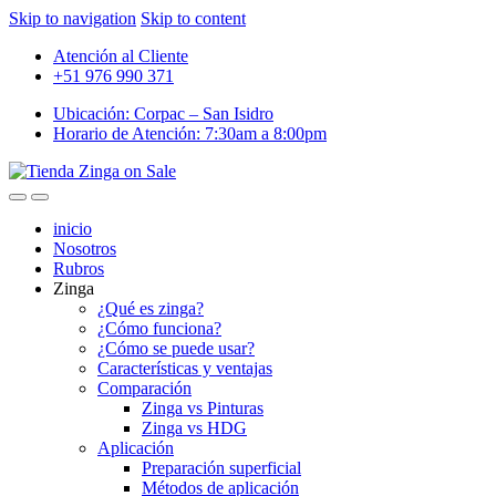
Skip to navigation
Skip to content
Atención al Cliente
+51 976 990 371
Ubicación: Corpac – San Isidro
Horario de Atención: 7:30am a 8:00pm
inicio
Nosotros
Rubros
Zinga
¿Qué es zinga?
¿Cómo funciona?
¿Cómo se puede usar?
Características y ventajas
Comparación
Zinga vs Pinturas
Zinga vs HDG
Aplicación
Preparación superficial
Métodos de aplicación