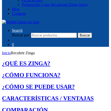
Ficha técnica
Preparación y uso del aerosol Zinga Spray
Blog
Contacto
Search
Buscar por:
Buscar
0
Inicio
Recubrir Zinga
¿QUÉ ES ZINGA?
¿CÓMO FUNCIONA?
¿CÓMO SE PUEDE USAR?
CARACTERÍSTICAS / VENTAJAS
COMPARACIÓN